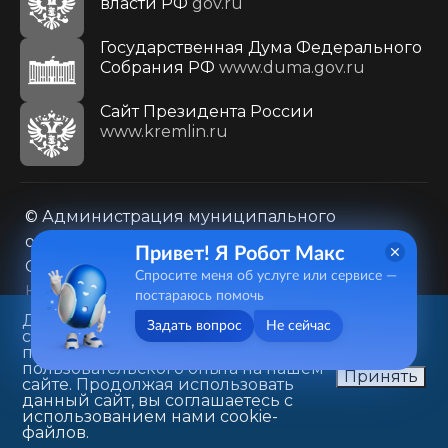
власти РФ
gov.ru
Государственная Дума Федерального
Собрания РФ
www.duma.gov.ru
Cайт Президента России
www.kremlin.ru
© Администрация муниципального
образования городского округа «Город
Привет! Я Робот Макс
Саратов»
Спросите меня об услуге или сервисе —
Контакты
Карта сайта
постараюсь помочь
Политика в отношении обработки
Данный веб-сайт использует
Задать вопрос
Не сейчас
cookie-файлы в целях
персональных данных
предоставления вам лучшего
410031, г. Саратов, ул. Первомайская, д. 78
пользовательского опыта на нашем
Принять
сайте. Продолжая использовать
+7(8452)26-02-49
данный сайт, вы соглашаетесь с
использованием нами cookie-
файлов.