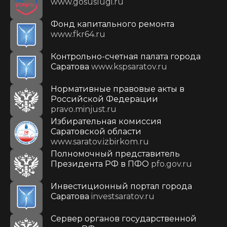
www.gosuslugi.ru
Фонд капитального ремонта
www.fkr64.ru
Контрольно-счетная палата города
Саратова
www.kspsaratov.ru
Нормативные правовые акты в
Российской Федерации
pravo.minjust.ru
Избирательная комиссия
Саратовской области
www.saratov.izbirkom.ru
Полномочный представитель
Президента РФ в ПФО
pfo.gov.ru
Инвестиционный портал города
Саратова
investsaratov.ru
Сервер органов государственной