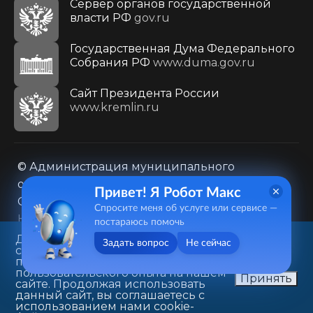
Сервер органов государственной
власти РФ
gov.ru
Государственная Дума Федерального
Собрания РФ
www.duma.gov.ru
Cайт Президента России
www.kremlin.ru
© Администрация муниципального
образования городского округа «Город
Привет! Я Робот Макс
Саратов»
Спросите меня об услуге или сервисе —
Контакты
Карта сайта
постараюсь помочь
Политика в отношении обработки
Данный веб-сайт использует
Задать вопрос
Не сейчас
cookie-файлы в целях
персональных данных
предоставления вам лучшего
410031, г. Саратов, ул. Первомайская, д. 78
пользовательского опыта на нашем
Принять
сайте. Продолжая использовать
+7(8452)26-02-49
данный сайт, вы соглашаетесь с
использованием нами cookie-