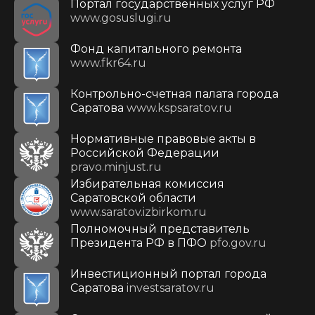
Портал государственных услуг РФ
www.gosuslugi.ru
Фонд капитального ремонта
www.fkr64.ru
Контрольно-счетная палата города
Саратова
www.kspsaratov.ru
Нормативные правовые акты в
Российской Федерации
pravo.minjust.ru
Избирательная комиссия
Саратовской области
www.saratov.izbirkom.ru
Полномочный представитель
Президента РФ в ПФО
pfo.gov.ru
Инвестиционный портал города
Саратова
investsaratov.ru