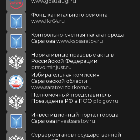
www.gosuslugi.ru
Фонд капитального ремонта
www.fkr64.ru
Контрольно-счетная палата города
Саратова
www.kspsaratov.ru
Нормативные правовые акты в
Российской Федерации
pravo.minjust.ru
Избирательная комиссия
Саратовской области
www.saratov.izbirkom.ru
Полномочный представитель
Президента РФ в ПФО
pfo.gov.ru
Инвестиционный портал города
Саратова
investsaratov.ru
Сервер органов государственной