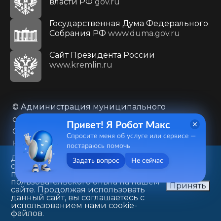
власти РФ
gov.ru
Государственная Дума Федерального
Собрания РФ
www.duma.gov.ru
Cайт Президента России
www.kremlin.ru
© Администрация муниципального
образования городского округа «Город
Привет! Я Робот Макс
Саратов»
Спросите меня об услуге или сервисе —
Контакты
Карта сайта
постараюсь помочь
Политика в отношении обработки
Данный веб-сайт использует
Задать вопрос
Не сейчас
cookie-файлы в целях
персональных данных
предоставления вам лучшего
410031, г. Саратов, ул. Первомайская, д. 78
пользовательского опыта на нашем
Принять
сайте. Продолжая использовать
+7(8452)26-02-49
данный сайт, вы соглашаетесь с
использованием нами cookie-
файлов.