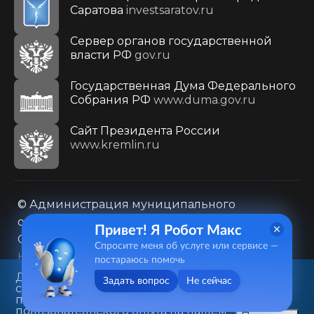
Саратова
investsaratov.ru
Сервер органов государственной
власти РФ
gov.ru
Государственная Дума Федерального
Собрания РФ
www.duma.gov.ru
Cайт Президента России
www.kremlin.ru
© Администрация муниципального
образования городского округа «Город
Привет! Я Робот Макс
Саратов»
Спросите меня об услуге или сервисе —
Контакты
Карта сайта
постараюсь помочь
Политика в отношении обработки
Данный веб-сайт использует
Задать вопрос
Не сейчас
cookie-файлы в целях
персональных данных
предоставления вам лучшего
410031, г. Саратов, ул. Первомайская, д. 78
пользовательского опыта на нашем