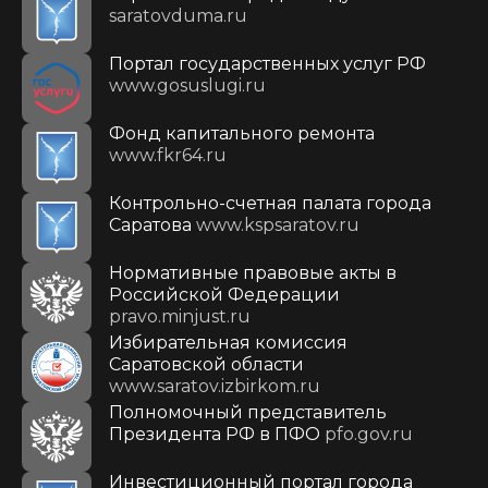
saratovduma.ru
Портал государственных услуг РФ
www.gosuslugi.ru
Фонд капитального ремонта
www.fkr64.ru
Контрольно-счетная палата города
Саратова
www.kspsaratov.ru
Нормативные правовые акты в
Российской Федерации
pravo.minjust.ru
Избирательная комиссия
Саратовской области
www.saratov.izbirkom.ru
Полномочный представитель
Президента РФ в ПФО
pfo.gov.ru
Инвестиционный портал города