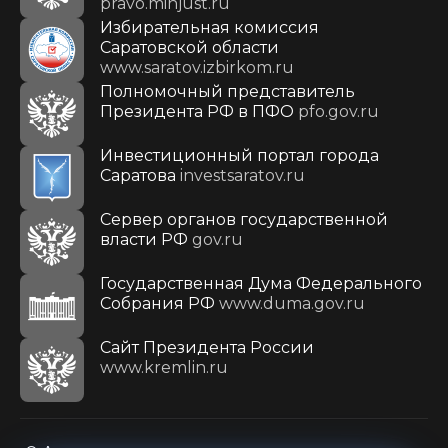
pravo.minjust.ru
Избирательная комиссия
Саратовской области
www.saratov.izbirkom.ru
Полномочный представитель
Президента РФ в ПФО
pfo.gov.ru
Инвестиционный портал города
Саратова
investsaratov.ru
Сервер органов государственной
власти РФ
gov.ru
Государственная Дума Федерального
Собрания РФ
www.duma.gov.ru
Cайт Президента России
www.kremlin.ru