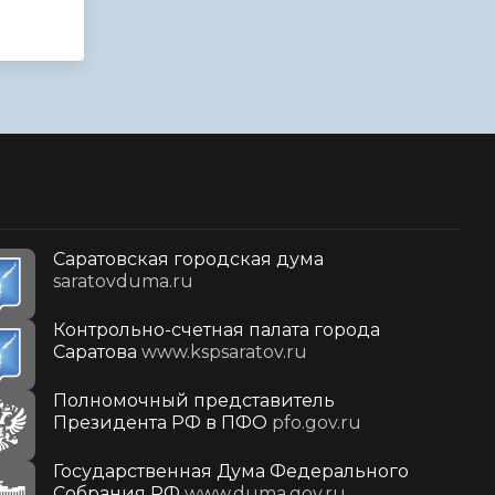
Саратовская городская дума
saratovduma.ru
Контрольно-счетная палата города
Саратова
www.kspsaratov.ru
Полномочный представитель
Президента РФ в ПФО
pfo.gov.ru
Государственная Дума Федерального
Собрания РФ
www.duma.gov.ru