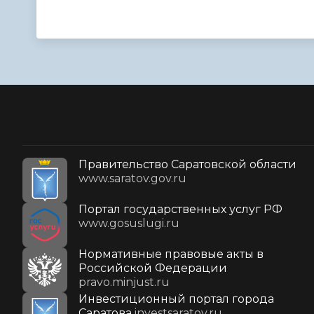
Правительство Саратовской области
www.saratov.gov.ru
Портал государственных услуг РФ
www.gosuslugi.ru
Нормативные правовые акты в
Российской Федерации
pravo.minjust.ru
Инвестиционный портал города
Саратова
investsaratov.ru