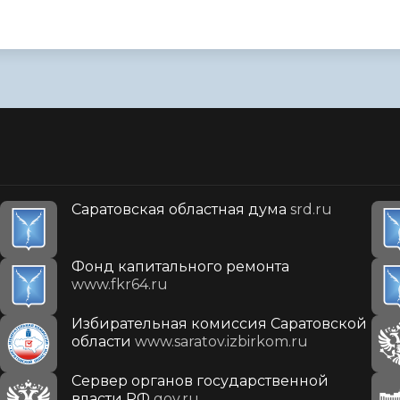
Саратовская областная дума
srd.ru
Фонд капитального ремонта
www.fkr64.ru
Избирательная комиссия Саратовской
области
www.saratov.izbirkom.ru
Сервер органов государственной
власти РФ
gov.ru