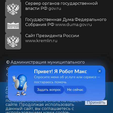
Сервер органов государственной
власти РФ
gov.ru
Государственная Дума Федерального
Собрания РФ
www.duma.gov.ru
Cайт Президента России
www.kremlin.ru
© Администрация муниципального
образования городского округа «Город
Привет! Я Робот Макс
Саратов»
Спросите меня об услуге или сервисе —
Контакты
Карта сайта
постараюсь помочь
Политика в отношении обработки
Данный веб-сайт использует
Задать вопрос
Не сейчас
cookie-файлы в целях
персональных данных
предоставления вам лучшего
410031, г. Саратов, ул. Первомайская, д. 78
пользовательского опыта на нашем
Принять
сайте. Продолжая использовать
+7(8452)26-02-49
данный сайт, вы соглашаетесь с
использованием нами cookie-