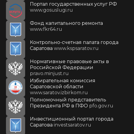
Портал государственных услуг РФ
www.gosuslugi.ru
Фонд капитального ремонта
www.fkr64.ru
Контрольно-счетная палата города
Саратова
www.kspsaratov.ru
Нормативные правовые акты в
Российской Федерации
pravo.minjust.ru
Избирательная комиссия
Саратовской области
www.saratov.izbirkom.ru
Полномочный представитель
Президента РФ в ПФО
pfo.gov.ru
Инвестиционный портал города
Саратова
investsaratov.ru