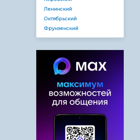
Ленинский
Октябрьский
Фрунзенский