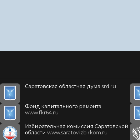
Саратовская областная дума
srd.ru
Фонд капитального ремонта
www.fkr64.ru
Избирательная комиссия Саратовской
области
www.saratov.izbirkom.ru