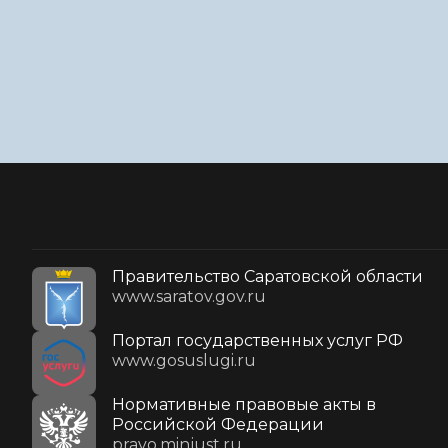
Правительство Саратовской области
www.saratov.gov.ru
Портал государственных услуг РФ
www.gosuslugi.ru
Нормативные правовые акты в
Российской Федерации
pravo.minjust.ru