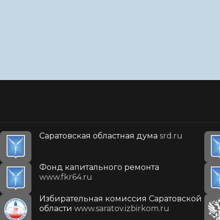
Саратовская областная дума
srd.ru
Фонд капитального ремонта
www.fkr64.ru
Избирательная комиссия Саратовской
области
www.saratov.izbirkom.ru