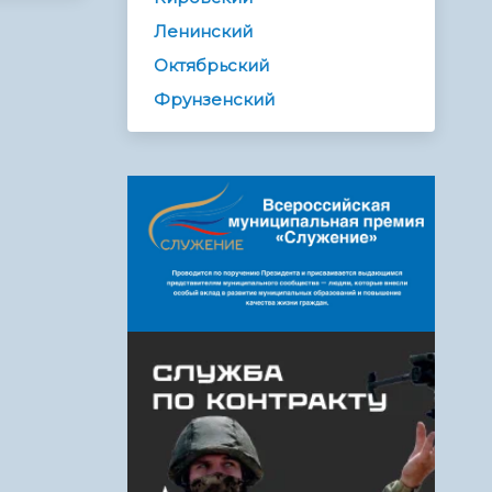
Ленинский
Октябрьский
Фрунзенский