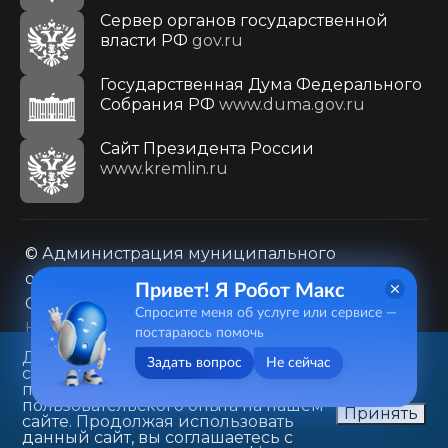
Сервер органов государственной
власти РФ
gov.ru
Государственная Дума Федерального
Собрания РФ
www.duma.gov.ru
Cайт Президента России
www.kremlin.ru
© Администрация муниципального
образования городского округа «Город
Привет! Я Робот Макс
Саратов»
Спросите меня об услуге или сервисе —
Контакты
Карта сайта
постараюсь помочь
Политика в отношении обработки
Данный веб-сайт использует
Задать вопрос
Не сейчас
cookie-файлы в целях
персональных данных
предоставления вам лучшего
410031, г. Саратов, ул. Первомайская, д. 78
пользовательского опыта на нашем
Принять
сайте. Продолжая использовать
+7(8452)26-02-49
данный сайт, вы соглашаетесь с