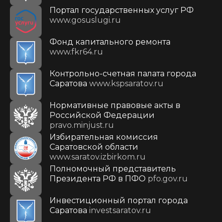
Портал государственных услуг РФ
www.gosuslugi.ru
Фонд капитального ремонта
www.fkr64.ru
Контрольно-счетная палата города
Саратова
www.kspsaratov.ru
Нормативные правовые акты в
Российской Федерации
pravo.minjust.ru
Избирательная комиссия
Саратовской области
www.saratov.izbirkom.ru
Полномочный представитель
Президента РФ в ПФО
pfo.gov.ru
Инвестиционный портал города
Саратова
investsaratov.ru