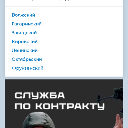
Волжский
Гагаринский
Заводской
Кировский
Ленинский
Октябрьский
Фрунзенский