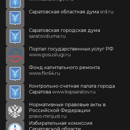
Саратовская областная дума
srd.ru
Саратовская городская дума
saratovduma.ru
Портал государственных услуг РФ
www.gosuslugi.ru
Фонд капитального ремонта
www.fkr64.ru
Контрольно-счетная палата города
Саратова
www.kspsaratov.ru
Нормативные правовые акты в
Российской Федерации
pravo.minjust.ru
Избирательная комиссия
Саратовской области