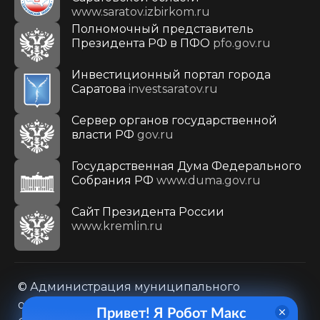
www.saratov.izbirkom.ru
Полномочный представитель
Президента РФ в ПФО
pfo.gov.ru
Инвестиционный портал города
Саратова
investsaratov.ru
Сервер органов государственной
власти РФ
gov.ru
Государственная Дума Федерального
Собрания РФ
www.duma.gov.ru
Cайт Президента России
www.kremlin.ru
© Администрация муниципального
образования городского округа «Город
Привет! Я Робот Макс