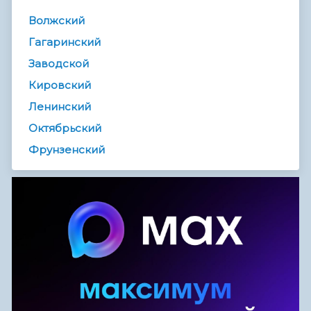
Волжский
Гагаринский
Заводской
Кировский
Ленинский
Октябрьский
Фрунзенский