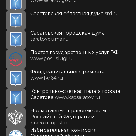
www.saratov.gov.ru
Саратовская областная дума
srd.ru
Саратовская городская дума
saratovduma.ru
Портал государственных услуг РФ
www.gosuslugi.ru
Фонд капитального ремонта
www.fkr64.ru
Контрольно-счетная палата города
Саратова
www.kspsaratov.ru
Нормативные правовые акты в
Российской Федерации
pravo.minjust.ru
Избирательная комиссия