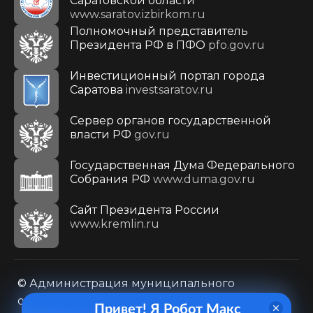
Саратовской области
www.saratov.izbirkom.ru
Полномочный представитель
Президента РФ в ПФО
pfo.gov.ru
Инвестиционный портал города
Саратова
investsaratov.ru
Сервер органов государственной
власти РФ
gov.ru
Государственная Дума Федерального
Собрания РФ
www.duma.gov.ru
Cайт Президента России
www.kremlin.ru
© Администрация муниципального
образования городского округа «Город
Привет! Я Робот Макс