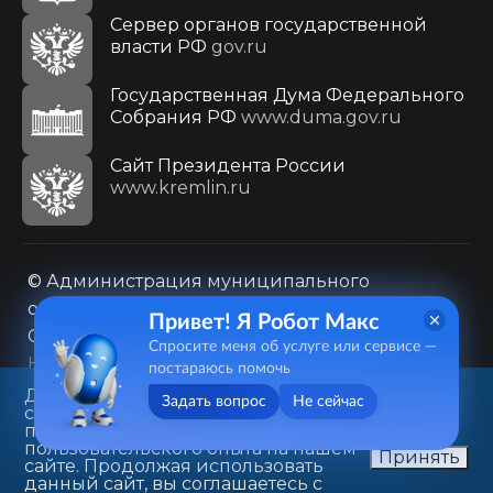
Сервер органов государственной
власти РФ
gov.ru
Государственная Дума Федерального
Собрания РФ
www.duma.gov.ru
Cайт Президента России
www.kremlin.ru
© Администрация муниципального
образования городского округа «Город
Привет! Я Робот Макс
Саратов»
Спросите меня об услуге или сервисе —
Контакты
Карта сайта
постараюсь помочь
Политика в отношении обработки
Данный веб-сайт использует
Задать вопрос
Не сейчас
cookie-файлы в целях
персональных данных
предоставления вам лучшего
410031, г. Саратов, ул. Первомайская, д. 78
пользовательского опыта на нашем
Принять
сайте. Продолжая использовать
+7(8452)26-02-49
данный сайт, вы соглашаетесь с