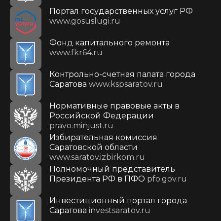
Портал государственных услуг РФ
www.gosuslugi.ru
Фонд капитального ремонта
www.fkr64.ru
Контрольно-счетная палата города
Саратова
www.kspsaratov.ru
Нормативные правовые акты в
Российской Федерации
pravo.minjust.ru
Избирательная комиссия
Саратовской области
www.saratov.izbirkom.ru
Полномочный представитель
Президента РФ в ПФО
pfo.gov.ru
Инвестиционный портал города
Саратова
investsaratov.ru