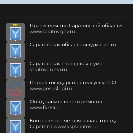
Правительство Саратовской области
www.saratov.gov.ru
Саратовская областная дума
srd.ru
Саратовская городская дума
saratovduma.ru
Портал государственных услуг РФ
www.gosuslugi.ru
Фонд капитального ремонта
www.fkr64.ru
Контрольно-счетная палата города
Саратова
www.kspsaratov.ru