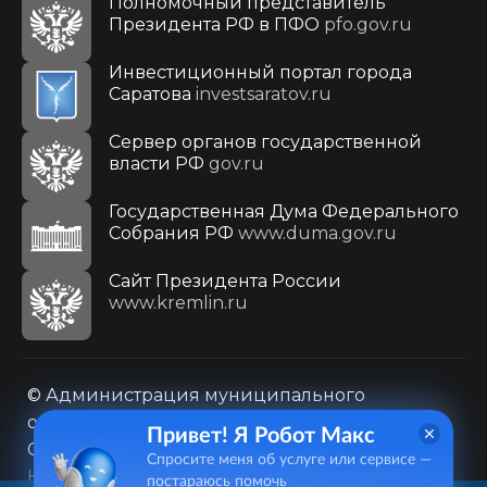
Полномочный представитель
Президента РФ в ПФО
pfo.gov.ru
Инвестиционный портал города
Саратова
investsaratov.ru
Сервер органов государственной
власти РФ
gov.ru
Государственная Дума Федерального
Собрания РФ
www.duma.gov.ru
Cайт Президента России
www.kremlin.ru
© Администрация муниципального
образования городского округа «Город
Привет! Я Робот Макс
Саратов»
Спросите меня об услуге или сервисе —
Контакты
Карта сайта
постараюсь помочь