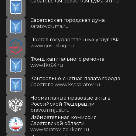
Саратовская областная дума
srd.ru
Саратовская городская дума
saratovduma.ru
Портал государственных услуг РФ
www.gosuslugi.ru
Фонд капитального ремонта
www.fkr64.ru
Контрольно-счетная палата города
Саратова
www.kspsaratov.ru
Нормативные правовые акты в
Российской Федерации
pravo.minjust.ru
Избирательная комиссия
Саратовской области
www.saratov.izbirkom.ru