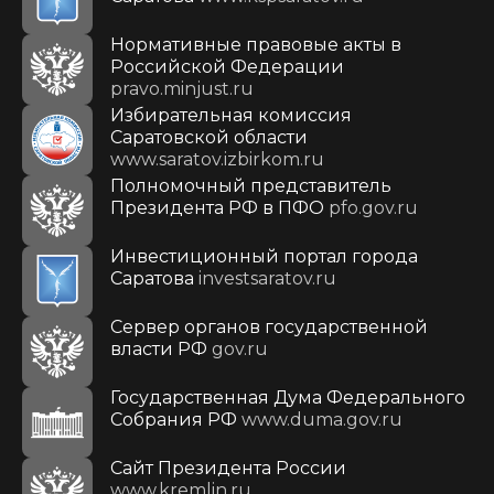
Нормативные правовые акты в
Российской Федерации
pravo.minjust.ru
Избирательная комиссия
Саратовской области
www.saratov.izbirkom.ru
Полномочный представитель
Президента РФ в ПФО
pfo.gov.ru
Инвестиционный портал города
Саратова
investsaratov.ru
Сервер органов государственной
власти РФ
gov.ru
Государственная Дума Федерального
Собрания РФ
www.duma.gov.ru
Cайт Президента России
www.kremlin.ru