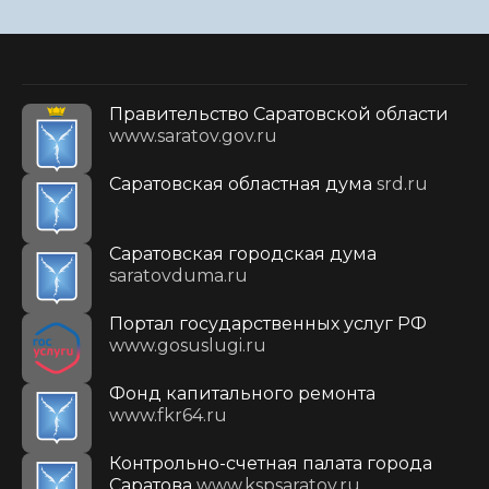
Правительство Саратовской области
www.saratov.gov.ru
Саратовская областная дума
srd.ru
Саратовская городская дума
saratovduma.ru
Портал государственных услуг РФ
www.gosuslugi.ru
Фонд капитального ремонта
www.fkr64.ru
Контрольно-счетная палата города
Саратова
www.kspsaratov.ru