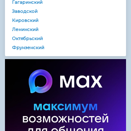
Гагаринский
Заводской
Кировский
Ленинский
Октябрьский
Фрунзенский