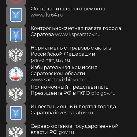
Фонд капитального ремонта
www.fkr64.ru
Контрольно-счетная палата города
Саратова
www.kspsaratov.ru
Нормативные правовые акты в
Российской Федерации
pravo.minjust.ru
Избирательная комиссия
Саратовской области
www.saratov.izbirkom.ru
Полномочный представитель
Президента РФ в ПФО
pfo.gov.ru
Инвестиционный портал города
Саратова
investsaratov.ru
Сервер органов государственной
власти РФ
gov.ru