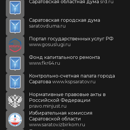
Саратовская областная дума
srd.ru
Саратовская городская дума
saratovduma.ru
Портал государственных услуг РФ
www.gosuslugi.ru
Фонд капитального ремонта
www.fkr64.ru
Контрольно-счетная палата города
Саратова
www.kspsaratov.ru
Нормативные правовые акты в
Российской Федерации
pravo.minjust.ru
Избирательная комиссия
Саратовской области
www.saratov.izbirkom.ru