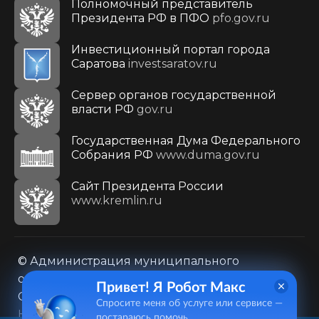
Полномочный представитель
Президента РФ в ПФО
pfo.gov.ru
Инвестиционный портал города
Саратова
investsaratov.ru
Сервер органов государственной
власти РФ
gov.ru
Государственная Дума Федерального
Собрания РФ
www.duma.gov.ru
Cайт Президента России
www.kremlin.ru
© Администрация муниципального
образования городского округа «Город
Привет! Я Робот Макс
Саратов»
Спросите меня об услуге или сервисе —
Контакты
Карта сайта
постараюсь помочь