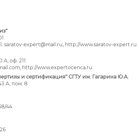
из"
01
il: saratov-expert@mail.ru, http://www.saratov-expert.ru
0 А, оф. 211
mail.com, http://www.expertocenca.ru
ртизы и сертификация" СГТУ им. Гагарина Ю.А.
43 А, пом. 8
38/44
/26