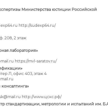
экспертизы Министерства юстиции Российской
udexp64.ru http://sudexp64.ru/
ф. 208, 2 этаж
рная лаборатория»
3
mail.ru https://mvl-saratov.ru/
тификации»
литер Л, офис 403, этаж 4
@mail.ru
 консалтинга»
ovcsk@mail.ru http://www.цскс.рф/
р стандартизации, метрологии и испытаний им. Б.А