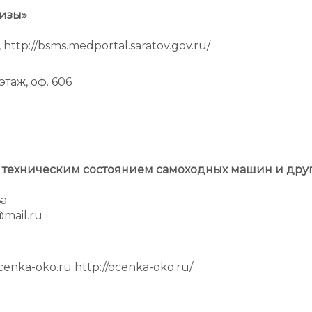
изы»
 http://bsms.medportal.saratov.gov.ru/
 этаж, оф. 606
а техническим состоянием самоходных машин и дру
6а
@mail.ru
ocenka-oko.ru http://ocenka-oko.ru/