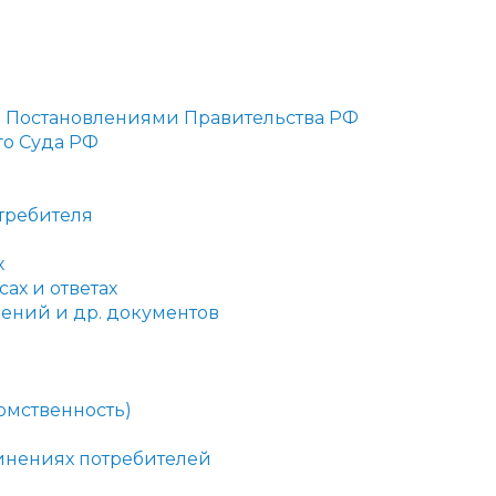
администрации
е Постановлениями Правительства РФ
го Суда РФ
требителя
х
ах и ответах
ений и др. документов
омственность)
инениях потребителей