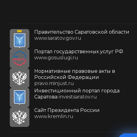
Правительство Саратовской области
www.saratov.gov.ru
Портал государственных услуг РФ
www.gosuslugi.ru
Нормативные правовые акты в
Российской Федерации
pravo.minjust.ru
Инвестиционный портал города
Саратова
investsaratov.ru
Cайт Президента России
www.kremlin.ru