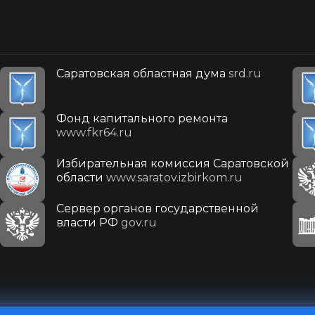
Саратовская областная дума
srd.ru
Фонд капитального ремонта
www.fkr64.ru
Избирательная комиссия Саратовской
области
www.saratov.izbirkom.ru
Сервер органов государственной
власти РФ
gov.ru