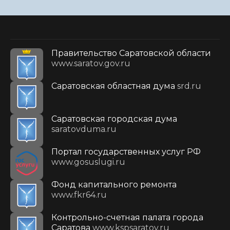
Правительство Саратовской области
www.saratov.gov.ru
Саратовская областная дума
srd.ru
Саратовская городская дума
saratovduma.ru
Портал государственных услуг РФ
www.gosuslugi.ru
Фонд капитального ремонта
www.fkr64.ru
Контрольно-счетная палата города
Саратова
www.kspsaratov.ru