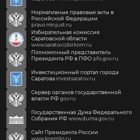
Нормативные правовые акты в
Российской Федерации
pravo.minjust.ru
Избирательная комиссия
Саратовской области
www.saratov.izbirkom.ru
Полномочный представитель
Президента РФ в ПФО
pfo.gov.ru
Инвестиционный портал города
Саратова
investsaratov.ru
Сервер органов государственной
власти РФ
gov.ru
Государственная Дума Федерального
Собрания РФ
www.duma.gov.ru
Cайт Президента России
www.kremlin.ru