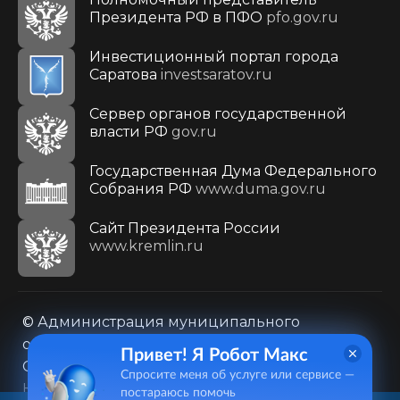
Президента РФ в ПФО
pfo.gov.ru
Инвестиционный портал города
Саратова
investsaratov.ru
Сервер органов государственной
власти РФ
gov.ru
Государственная Дума Федерального
Собрания РФ
www.duma.gov.ru
Cайт Президента России
www.kremlin.ru
© Администрация муниципального
образования городского округа «Город
Привет! Я Робот Макс
Саратов»
Спросите меня об услуге или сервисе —
Контакты
Карта сайта
постараюсь помочь