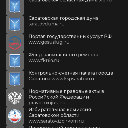
Саратовская городская дума
saratovduma.ru
Портал государственных услуг РФ
www.gosuslugi.ru
Фонд капитального ремонта
www.fkr64.ru
Контрольно-счетная палата города
Саратова
www.kspsaratov.ru
Нормативные правовые акты в
Российской Федерации
pravo.minjust.ru
Избирательная комиссия
Саратовской области
www.saratov.izbirkom.ru
Полномочный представитель