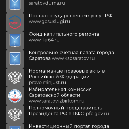
saratovduma.ru
Портал государственных услуг РФ
www.gosuslugi.ru
Фонд капитального ремонта
www.fkr64.ru
Контрольно-счетная палата города
Саратова
www.kspsaratov.ru
Нормативные правовые акты в
Российской Федерации
pravo.minjust.ru
Избирательная комиссия
Саратовской области
www.saratov.izbirkom.ru
Полномочный представитель
Президента РФ в ПФО
pfo.gov.ru
Инвестиционный портал города