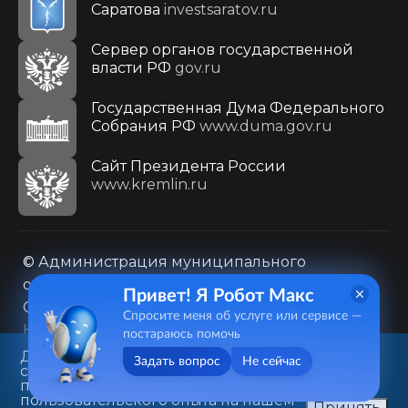
Саратова
investsaratov.ru
Сервер органов государственной
власти РФ
gov.ru
Государственная Дума Федерального
Собрания РФ
www.duma.gov.ru
Cайт Президента России
www.kremlin.ru
© Администрация муниципального
образования городского округа «Город
Привет! Я Робот Макс
Саратов»
Спросите меня об услуге или сервисе —
Контакты
Карта сайта
постараюсь помочь
Политика в отношении обработки
Данный веб-сайт использует
Задать вопрос
Не сейчас
cookie-файлы в целях
персональных данных
предоставления вам лучшего
410031, г. Саратов, ул. Первомайская, д. 78
пользовательского опыта на нашем
Принять