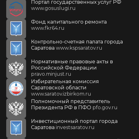
Портал государственных услуг РФ
www.gosuslugi.ru
Фонд капитального ремонта
www.fkr64.ru
Контрольно-счетная палата города
Саратова
www.kspsaratov.ru
Нормативные правовые акты в
Российской Федерации
pravo.minjust.ru
Избирательная комиссия
Саратовской области
www.saratov.izbirkom.ru
Полномочный представитель
Президента РФ в ПФО
pfo.gov.ru
Инвестиционный портал города
Саратова
investsaratov.ru