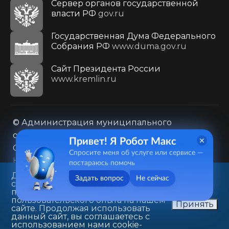
Сервер органов государственной
власти РФ
gov.ru
Государственная Дума Федерального
Собрания РФ
www.duma.gov.ru
Cайт Президента России
www.kremlin.ru
© Администрация муниципального
образования городского округа «Город
Привет! Я Робот Макс
Саратов»
Спросите меня об услуге или сервисе —
Контакты
Карта сайта
постараюсь помочь
Политика в отношении обработки
Данный веб-сайт использует
Задать вопрос
Не сейчас
cookie-файлы в целях
персональных данных
предоставления вам лучшего
410031, г. Саратов, ул. Первомайская, д. 78
пользовательского опыта на нашем
Принять
сайте. Продолжая использовать
+7(8452)26-02-49
данный сайт, вы соглашаетесь с
использованием нами cookie-