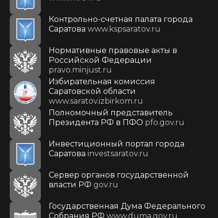
Контрольно-счетная палата города
Саратова
www.kspsaratov.ru
Нормативные правовые акты в
Российской Федерации
pravo.minjust.ru
Избирательная комиссия
Саратовской области
www.saratov.izbirkom.ru
Полномочный представитель
Президента РФ в ПФО
pfo.gov.ru
Инвестиционный портал города
Саратова
investsaratov.ru
Сервер органов государственной
власти РФ
gov.ru
Государственная Дума Федерального
Собрания РФ
www.duma.gov.ru