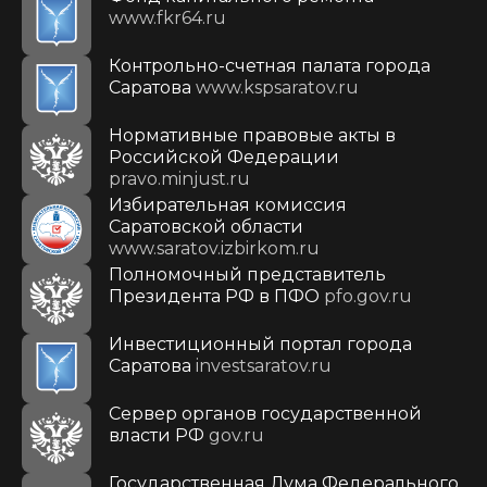
www.fkr64.ru
Контрольно-счетная палата города
Саратова
www.kspsaratov.ru
Нормативные правовые акты в
Российской Федерации
pravo.minjust.ru
Избирательная комиссия
Саратовской области
www.saratov.izbirkom.ru
Полномочный представитель
Президента РФ в ПФО
pfo.gov.ru
Инвестиционный портал города
Саратова
investsaratov.ru
Сервер органов государственной
власти РФ
gov.ru
Государственная Дума Федерального