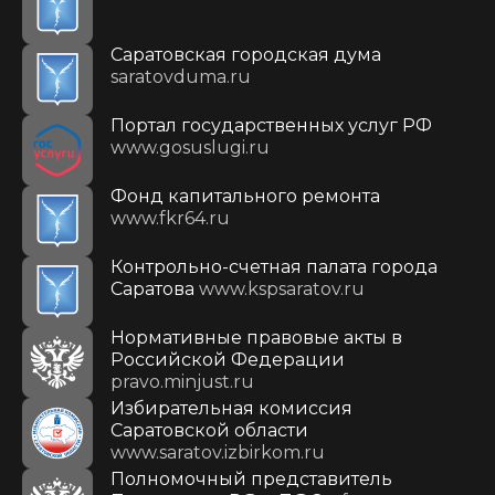
Саратовская городская дума
saratovduma.ru
Портал государственных услуг РФ
www.gosuslugi.ru
Фонд капитального ремонта
www.fkr64.ru
Контрольно-счетная палата города
Саратова
www.kspsaratov.ru
Нормативные правовые акты в
Российской Федерации
pravo.minjust.ru
Избирательная комиссия
Саратовской области
www.saratov.izbirkom.ru
Полномочный представитель