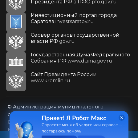
Президента РФ в ПФО
pfo.gov.ru
Инвестиционный портал города
Саратова
investsaratov.ru
Сервер органов государственной
власти РФ
gov.ru
Государственная Дума Федерального
Собрания РФ
www.duma.gov.ru
Cайт Президента России
www.kremlin.ru
© Администрация муниципального
образования городского округа «Город
Привет! Я Робот Макс
Саратов»
Спросите меня об услуге или сервисе —
Контакты
Карта сайта
постараюсь помочь
Политика в отношении обработки