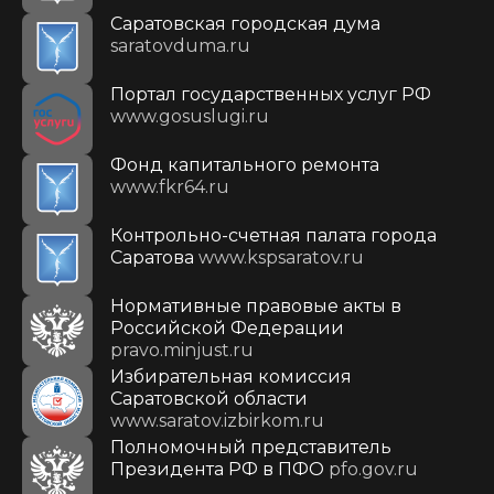
Саратовская городская дума
saratovduma.ru
Портал государственных услуг РФ
www.gosuslugi.ru
Фонд капитального ремонта
www.fkr64.ru
Контрольно-счетная палата города
Саратова
www.kspsaratov.ru
Нормативные правовые акты в
Российской Федерации
pravo.minjust.ru
Избирательная комиссия
Саратовской области
www.saratov.izbirkom.ru
Полномочный представитель
Президента РФ в ПФО
pfo.gov.ru