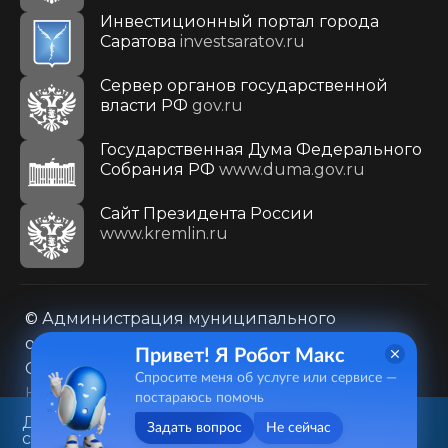
Инвестиционный портал города
Саратова
investsaratov.ru
Сервер органов государственной
власти РФ
gov.ru
Государственная Дума Федерального
Собрания РФ
www.duma.gov.ru
Cайт Президента России
www.kremlin.ru
© Администрация муниципального
образования городского округа «Город
Привет! Я Робот Макс
Саратов»
Спросите меня об услуге или сервисе —
Контакты
Карта сайта
постараюсь помочь
Политика в отношении обработки
Данный веб-сайт использует
Задать вопрос
Не сейчас
cookie-файлы в целях
персональных данных