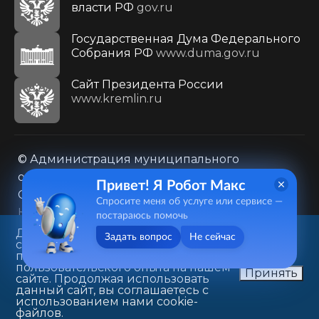
власти РФ
gov.ru
Государственная Дума Федерального
Собрания РФ
www.duma.gov.ru
Cайт Президента России
www.kremlin.ru
© Администрация муниципального
образования городского округа «Город
Привет! Я Робот Макс
Саратов»
Спросите меня об услуге или сервисе —
Контакты
Карта сайта
постараюсь помочь
Политика в отношении обработки
Данный веб-сайт использует
Задать вопрос
Не сейчас
cookie-файлы в целях
персональных данных
предоставления вам лучшего
410031, г. Саратов, ул. Первомайская, д. 78
пользовательского опыта на нашем
Принять
сайте. Продолжая использовать
+7(8452)26-02-49
данный сайт, вы соглашаетесь с
использованием нами cookie-
файлов.