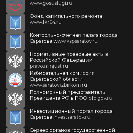
www.gosuslugi.ru
Фонд капитального ремонта
www.fkr64.ru
Контрольно-счетная палата города
Саратова
www.kspsaratov.ru
Нормативные правовые акты в
Российской Федерации
pravo.minjust.ru
Избирательная комиссия
Саратовской области
www.saratov.izbirkom.ru
Полномочный представитель
Президента РФ в ПФО
pfo.gov.ru
Инвестиционный портал города
Саратова
investsaratov.ru
Сервер органов государственной