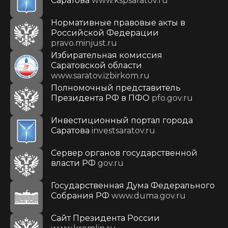
Саратова
www.kspsaratov.ru
Нормативные правовые акты в
Российской Федерации
pravo.minjust.ru
Избирательная комиссия
Саратовской области
www.saratov.izbirkom.ru
Полномочный представитель
Президента РФ в ПФО
pfo.gov.ru
Инвестиционный портал города
Саратова
investsaratov.ru
Сервер органов государственной
власти РФ
gov.ru
Государственная Дума Федерального
Собрания РФ
www.duma.gov.ru
Cайт Президента России