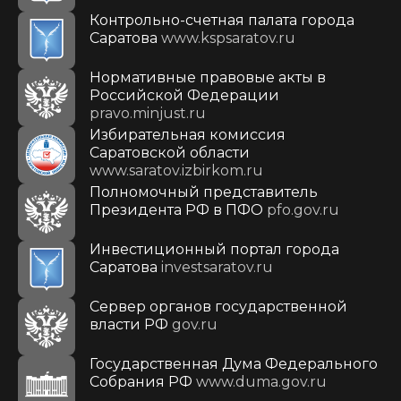
Контрольно-счетная палата города
Саратова
www.kspsaratov.ru
Нормативные правовые акты в
Российской Федерации
pravo.minjust.ru
Избирательная комиссия
Саратовской области
www.saratov.izbirkom.ru
Полномочный представитель
Президента РФ в ПФО
pfo.gov.ru
Инвестиционный портал города
Саратова
investsaratov.ru
Сервер органов государственной
власти РФ
gov.ru
Государственная Дума Федерального
Собрания РФ
www.duma.gov.ru