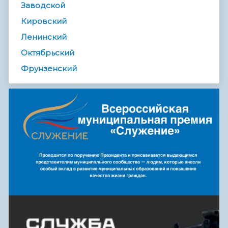
Заводской
Кировский
Ленинский
Октябрьский
Фрунзенский