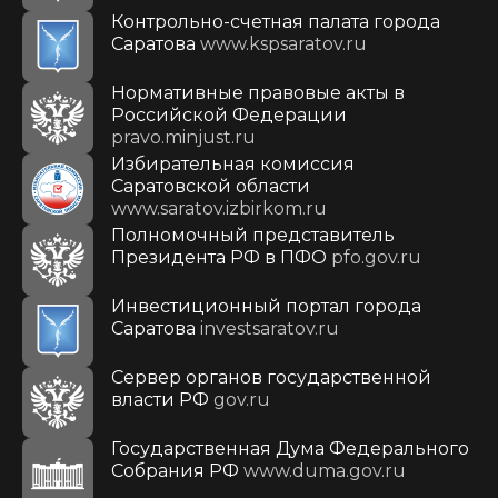
Контрольно-счетная палата города
Саратова
www.kspsaratov.ru
Нормативные правовые акты в
Российской Федерации
pravo.minjust.ru
Избирательная комиссия
Саратовской области
www.saratov.izbirkom.ru
Полномочный представитель
Президента РФ в ПФО
pfo.gov.ru
Инвестиционный портал города
Саратова
investsaratov.ru
Сервер органов государственной
власти РФ
gov.ru
Государственная Дума Федерального
Собрания РФ
www.duma.gov.ru