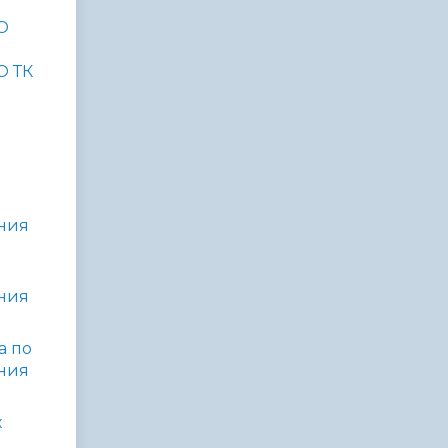
О
О ТК
ния
ния
а по
ния
х