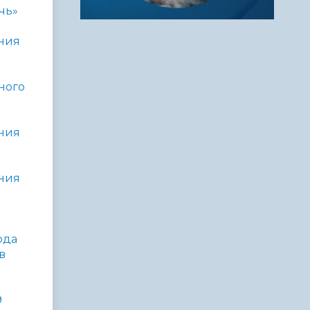
чь»
ния
ного
ния
ния
ода
в
9