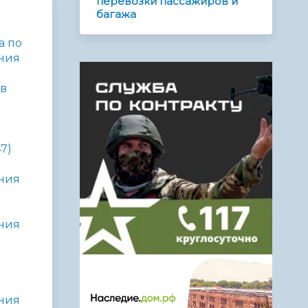
перевозки пассажиров и
багажа
а по
ния
ов
7)
ния
ния
ния