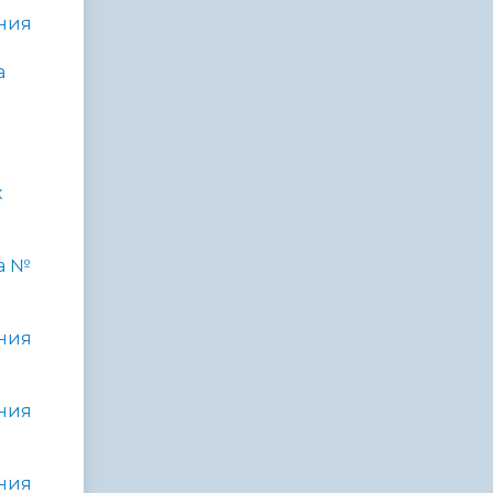
ния
а
х
а №
ния
ния
ния