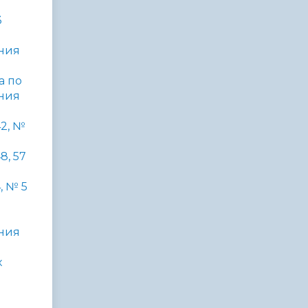
3
ния
а по
ния
2, №
, 57
, № 5
ния
х