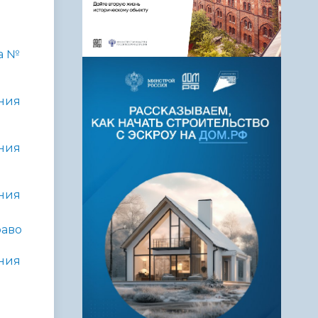
а №
ния
ния
ния
раво
ния