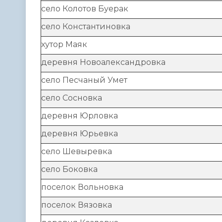
село Колотов Буерак
село Константиновка
хутор Маяк
деревня Новоалександровка
село Песчаный Умет
село Сосновка
деревня Юрловка
деревня Юрьевка
село Шевыревка
село Боковка
поселок Вольновка
поселок Вязовка