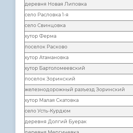
деревня Новая Липовка
село Расловка 1-я
село Свинцовка
хутор Ферма
поселок Расково
хутор Атамановка
хутор Бартоломеевский
поселок Зоринский
железнодорожный разъезд Зоринский
хутор Малая Скатовка
село Усть-Курдюм
деревня Долгий Буерак
деревня Мергичевка