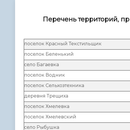
Телефонный справочник
Аппарат 
администрации
Перечень
территорий, пр
поселок Красный Текстильщик
поселок Беленький
село Багаевка
поселок Водник
поселок Сельхозтехника
деревня Трещиха
поселок Хмелевка
поселок Хмелевский
село Рыбушка