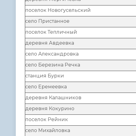
поселок Новогусельский
село Пристанное
поселок Тепличный
деревня Авдеевка
село Александровка
село Березина Речка
станция Бурки
село Еремеевка
деревня Калашников
деревня Кокурино
поселок Рейник
село Михайловка