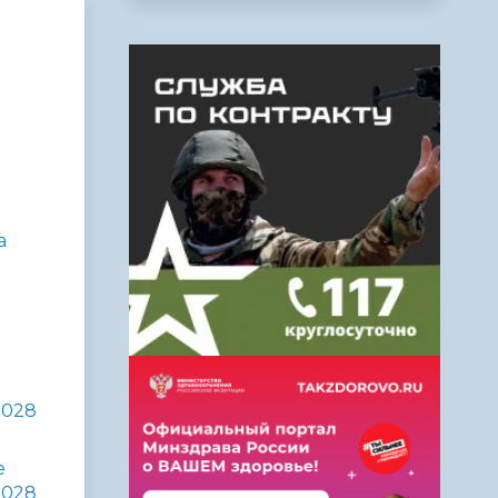
а
2028
е
2028