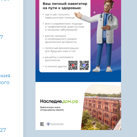
27
ания
ного
027