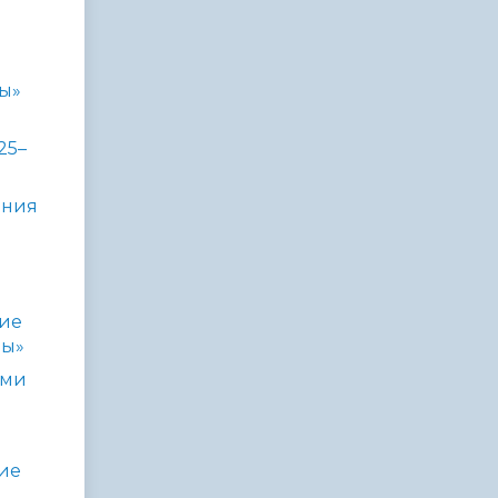
ды»
25–
ания
ие
ды»
ами
ие