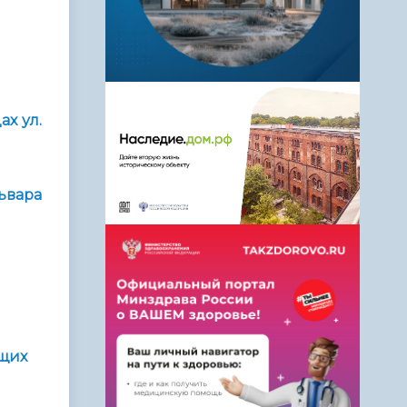
х ул.
ьвара
ащих