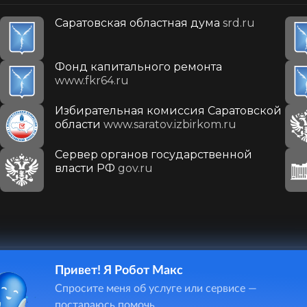
Саратовская областная дума
srd.ru
Фонд капитального ремонта
www.fkr64.ru
Избирательная комиссия Саратовской
области
www.saratov.izbirkom.ru
Сервер органов государственной
власти РФ
gov.ru
Привет! Я Робот Макс
410031, г. Саратов, ул. Первомайская, д. 78
Спросите меня об услуге или сервисе —
+7(8452)26-02-49
постараюсь помочь