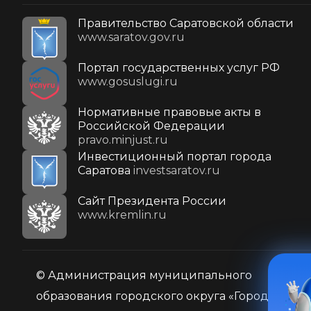
Правительство Саратовской области
www.saratov.gov.ru
Портал государственных услуг РФ
www.gosuslugi.ru
Нормативные правовые акты в
Российской Федерации
pravo.minjust.ru
Инвестиционный портал города
Саратова
investsaratov.ru
Cайт Президента России
www.kremlin.ru
© Администрация муниципального
образования городского округа «Город