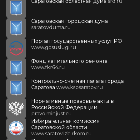
Саратовская областная дума
srd.ru
Саратовская городская дума
saratovduma.ru
Портал государственных услуг РФ
www.gosuslugi.ru
Фонд капитального ремонта
www.fkr64.ru
Контрольно-счетная палата города
Саратова
www.kspsaratov.ru
Нормативные правовые акты в
Российской Федерации
pravo.minjust.ru
Избирательная комиссия
Саратовской области
www.saratov.izbirkom.ru