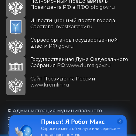
Полномочный представитель
Президента РФ в ПФО
pfo.gov.ru
Инвестиционный портал города
Саратова
investsaratov.ru
Сервер органов государственной
власти РФ
gov.ru
Государственная Дума Федерального
Собрания РФ
www.duma.gov.ru
Cайт Президента России
www.kremlin.ru
© Администрация муниципального
образования городского округа «Город
Привет! Я Робот Макс
Саратов»
Спросите меня об услуге или сервисе —
Контакты
Карта сайта
постараюсь помочь