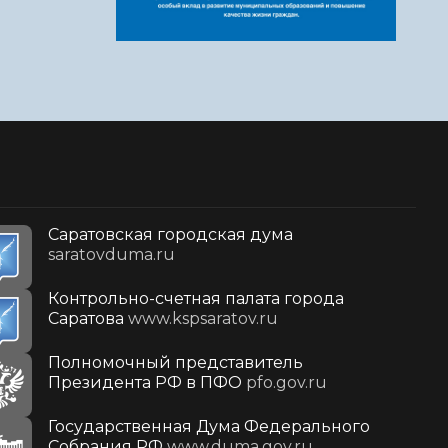
Саратовская городская дума
saratovduma.ru
Контрольно-счетная палата города
Саратова
www.kspsaratov.ru
Полномочный представитель
Президента РФ в ПФО
pfo.gov.ru
Государственная Дума Федерального
Собрания РФ
www.duma.gov.ru