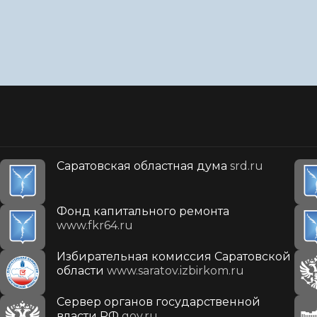
Саратовская областная дума
srd.ru
Фонд капитального ремонта
www.fkr64.ru
Избирательная комиссия Саратовской
области
www.saratov.izbirkom.ru
Сервер органов государственной
власти РФ
gov.ru