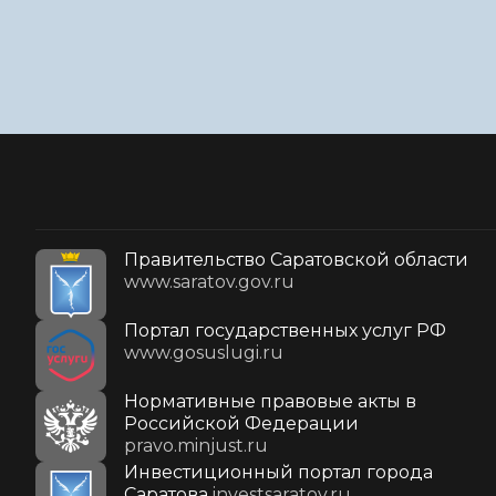
Правительство Саратовской области
www.saratov.gov.ru
Портал государственных услуг РФ
www.gosuslugi.ru
Нормативные правовые акты в
Российской Федерации
pravo.minjust.ru
Инвестиционный портал города
Саратова
investsaratov.ru