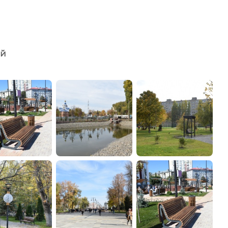
администрации
ий