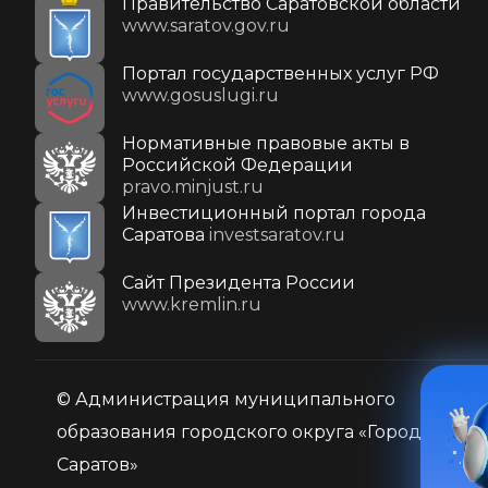
Правительство Саратовской области
www.saratov.gov.ru
Портал государственных услуг РФ
www.gosuslugi.ru
Нормативные правовые акты в
Российской Федерации
pravo.minjust.ru
Инвестиционный портал города
Саратова
investsaratov.ru
Cайт Президента России
www.kremlin.ru
© Администрация муниципального
образования городского округа «Город
Саратов»