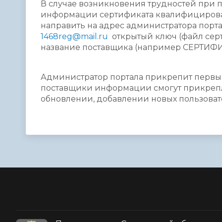
В случае возникновения трудностей при 
информации сертификата квалифициров
направить на адрес администратора порта
1468reg@mail.ru
открытый ключ (файл серт
название поставщика (например СЕРТИФ
Администратор портала прикрепит первы
поставщики информации смогут прикрепля
обновлении, добавлении новых пользовател