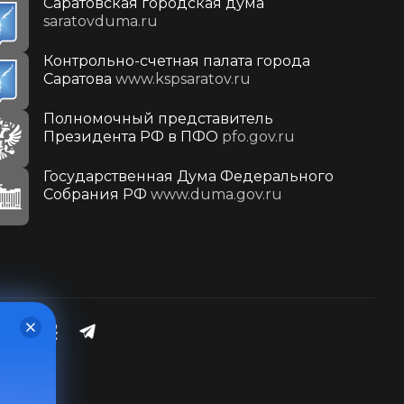
Саратовская городская дума
saratovduma.ru
Контрольно-счетная палата города
Саратова
www.kspsaratov.ru
Полномочный представитель
Президента РФ в ПФО
pfo.gov.ru
Государственная Дума Федерального
Собрания РФ
www.duma.gov.ru