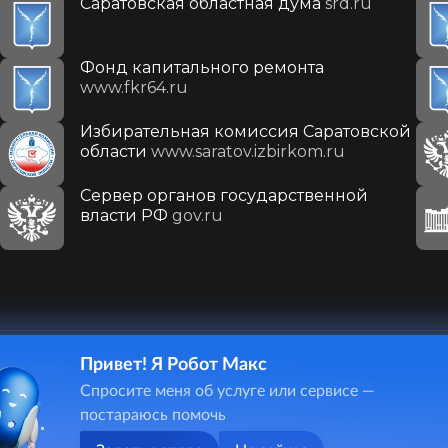
Саратовская областная дума
srd.ru
Фонд капитального ремонта
www.fkr64.ru
Избирательная комиссия Саратовской
области
www.saratov.izbirkom.ru
Сервер органов государственной
власти РФ
gov.ru
Привет! Я Робот Макс
410031, г. Саратов, ул. Первомайская, д. 78
Спросите меня об услуге или сервисе —
+7(8452)26-02-49
постараюсь помочь