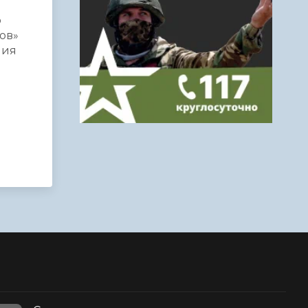
о
ов»
ния