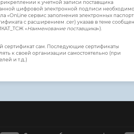
прикреплении к учетной записи поставщика
анной цифровой электронной подписи необходим
ла «OnLine сервис заполнения электронных паспорт
ификата с расширением .cer) указав в теме сообще
ИКАТ_ТСЖ «
Наименование поставщика
»).
й сертификат сам. Последующие сертификаты
ть к своей организации самостоятельно (при
ей и т.д.)