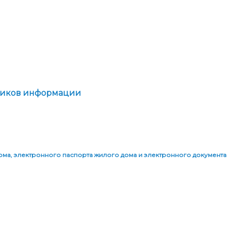
администрации
щиков информации
ма, электронного паспорта жилого дома и электронного документа