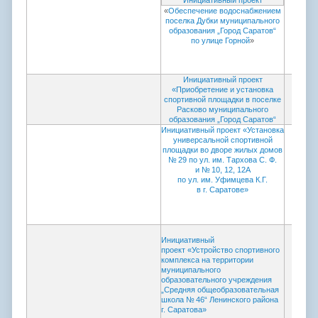
Инициативный проект
«
Обеспечение водоснабжением
поселка Дубки муниципального
образования „Город Саратов“
по улице Горной
»
Инициативный проект
«Приобретение и установка
спортивной площадки в поселке
Расково муниципального
образования „Город Саратов“
Инициативный проект «Установка
Прото
универсальной спортивной
коми
площадки во дворе жилых домов
провед
№ 29 по ул. им. Тархова С. Ф.
и № 10, 12, 12А
по ул. им. Уфимцева К.Г.
в г. Саратове»
Прото
Инициативный
коми
проект «Устройство спортивного
провед
комплекса на территории
муниципального
образовательного учреждения
„Средняя общеобразовательная
школа № 46“ Ленинского района
г. Саратова»