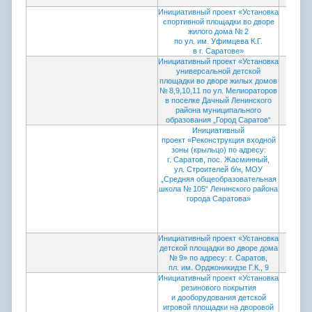
Инициативный проект «Установка
спортивной площадки во дворе
жилого дома № 2
по ул. им. Уфимцева К.Г.
в г. Саратове»
Инициативный проект «Установка
Прото
универсальной детской
коми
площадки во дворе жилых домов
провед
№ 8,9,10,11 по ул. Мелиораторов
в поселке Дачный Ленинского
района муниципального
образования „Город Саратов“
Инициативный
Прото
проект «Реконструкция входной
коми
зоны (крыльцо) по адресу:
провед
г. Саратов, пос. Жасминный,
ул. Строителей б/н, МОУ
„Средняя общеобразовательная
школа № 105“ Ленинского района
города Саратова»
Инициативный проект «Установка
детской площадки во дворе дома
№ 9» по адресу: г. Саратов,
пл. им. Орджоникидзе Г.К., 9
Инициативный проект «Установка
резинового покрытия
и дооборудования детской
игровой площадки на дворовой