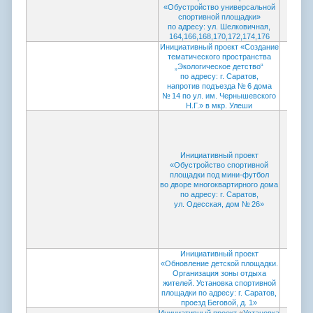
«Обустройство универсальной
спортивной площадки»
по адресу: ул. Шелковичная,
164,166,168,170,172,174,176
Инициативный проект «Создание
тематического пространства
„Экологическое детство“
по адресу: г. Саратов,
напротив подъезда № 6 дома
№ 14 по ул. им. Чернышевского
Н.Г.» в мкр. Улеши
Инициативный проект
«Обустройство спортивной
Проток
площадки под мини-футбол
коми
во дворе многоквартирного дома
пров
по адресу: г. Саратов,
ул. Одесская, дом № 26»
Инициативный проект
«Обновление детской площадки.
Организация зоны отдыха
жителей. Установка спортивной
площадки по адресу: г. Саратов,
проезд Беговой, д. 1»