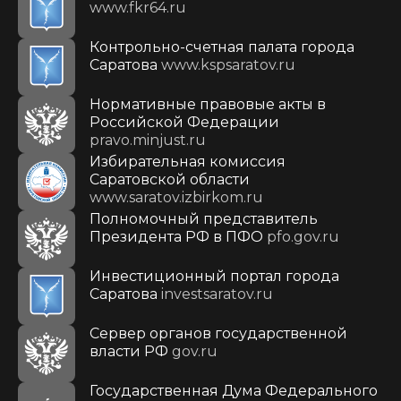
www.fkr64.ru
Контрольно-счетная палата города
Саратова
www.kspsaratov.ru
Нормативные правовые акты в
Российской Федерации
pravo.minjust.ru
Избирательная комиссия
Саратовской области
www.saratov.izbirkom.ru
Полномочный представитель
Президента РФ в ПФО
pfo.gov.ru
Инвестиционный портал города
Саратова
investsaratov.ru
Сервер органов государственной
власти РФ
gov.ru
Государственная Дума Федерального