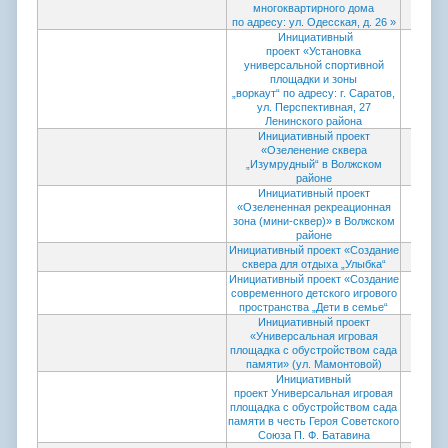
многоквартирного дома
по адресу: ул. Одесская, д. 26 »
Инициативный
проект «Установка
универсальной спортивной
площадки и зоны
„воркаут“
по адресу: г. Саратов,
ул. Перспективная, 27
Ленинского района
Инициативный проект
«Озеленение сквера
„Изумрудный“ в Волжском
районе
Инициативный проект
«Озелененная рекреационная
зона (мини-сквер)» в Волжском
районе
Инициативный проект «Создание
сквера для отдыха „Улыбка“
Инициативный проект «Создание
современного детского игрового
пространства „Дети в семье“
Инициативный проект
«Универсальная игровая
площадка с обустройством сада
памяти» (ул. Мамонтовой)
Инициативный
Проток
проект
Универсальная игровая
коми
площадка с обустройством сада
пров
памяти в честь Героя Советского
Союза П. Ф. Батавина