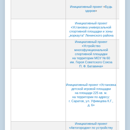
Проток
Инициативный проект
«
Будь
коми
здоров
»
пров
Инициативный проект
Проток
«Установка универсальной
коми
спортивной площадки и зоны
пров
„воркаута“ Ленинского района
Инициативный проект
«Устройство
Проток
многофункциональной
коми
спортивной площадки
пров
на территории МОУ № 60
им. Героя Советского Союза
П. Ф. Батавина»
Инициативный проект «Установка
детской игровой площадки
Проток
на площади 225 кв. м.
коми
на территории по адресу:
пров
г. Саратов, ул. Уфимцева К.Г.,
д. 6»
Инициативный проект
«Автогородок» по устройству
Проток