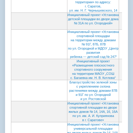
территории» по адресу:
г. Саратов,
ул. им. Н. Г. Чернышевского, 14
Инициативный проект
«Установка
детско
й площадки во дворе дома
№ 31А по ул. Огородной»
Инициативный проект «Установка
спортивной площадки
на территории между домами
№ 91Г, 87Б, 87В
по ул. Огородной и МДОУ „Центр
развития
ребенка — детский сад № 247“
И
нициативный проект
«Размещение плоскостного
спортивного сооружения
на территории МАОУ „СОШ
с. Багаевка им. Н. В. Котлова“
Благоустройство зеленой зоны
с укреплением склона
растениями между домами 87В
и 91Г по ул. Огородной
и ул. Ростовской
И
нициативный проект «Установка
спортивной площадки во дворе
жилых домов № 14, 14А, 16, 16А
по ул. им. А. И. Куприянова
в г. Саратове»
Инициативный проект «Установка
Прото
универсальной площадки
коми
во дворе жилых домов № 14, 14А,
провед