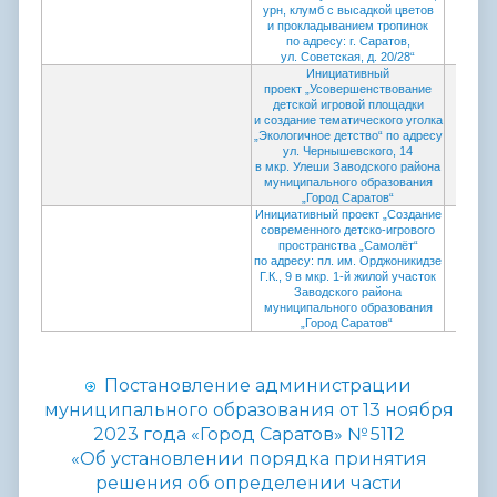
урн, клумб с высадкой цветов
и прокладыванием тропинок
по адресу: г. Саратов,
ул. Советская, д. 20/28“
Инициативный
проект „Усовершенствование
детской игровой площадки
и создание тематического уголка
„Экологичное детство“ по адресу
ул. Чернышевского, 14
в мкр. Улеши Заводского района
муниципального образования
„Город Саратов“
Инициативный проект „Создание
Проток
современного детско-игрового
коми
пространства „Самолёт“
провед
по адресу: пл. им. Орджоникидзе
Г.К., 9 в мкр. 1-й жилой участок
Заводского района
муниципального образования
„Город Саратов“
Постановление администрации
муниципального образования от 13 ноября
2023 года «Город Саратов» № 5112
«Об установлении порядка принятия
решения об определении части