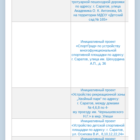
тротуарной пешеходной дорожки
коми
по адресу: г. Саратов, улица
пров
Академика О. К. Антонова, 6А
на территории МДОУ «Детский
сад № 165»
Инициативный проект
«СпортГрад» по устройству
Проток
многофункциональной
коми
спортивной площадки по адресу:
пров
г. Саратов, улица им. Шехурдина
А.П., д. 36
И
нициативный проект
«Устройство рекреационной
зоны
„Хвойный парк“ по адресу:
г. Саратов, между домами
№ 4,6,8 по 4-
му проезду им.
Чернышевского
Н.Г.» в мкр. Улеши
Инициативный проект
«Устройство детской спортивной
площадки по адресу: г. Саратов,
ул. Осипова В.И., 8,10,12,22,24»
Инициативный проект