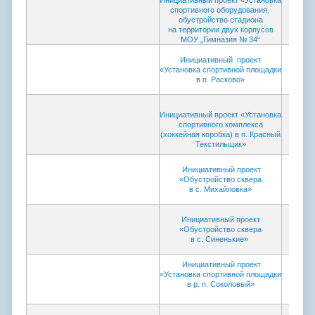
Инициативный проект
«
Установка
спортивного оборудования,
обустройство стадиона
на территории двух корпусов
МОУ „Гимназия № 34
“
И
нициативный
проект
«Установка спортивной площадки
в п. Расково»
Инициативный проект «Установка
спортивного комплекса
(хоккейная коробка) в п. Красный
Текстильщик»
Инициативный проект
«Обустройство сквера
в с. Михайловка»
Инициативный проект
«Обустройство сквера
в с. Синенькие»
Инициативный проект
«Установка спортивной площадки
в р. п. Соколовый»