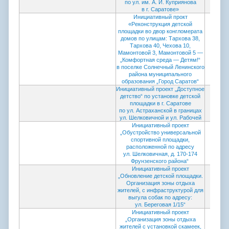
по ул. им. А. И. Куприянова
в г. Саратове»
Инициативный прокт
«Реконструкция детской
площадки во двор конгломерата
домов по улицам: Тархова 38,
Тархова 40, Чехова 10,
Мамонтовой 3, Мамонтовой 5 —
„Комфортная среда — Детям!“
в поселке Солнечный Ленинского
района муниципального
образования „Город Саратов“
Инициативный проект „Доступное
детство“ по установке детской
площадки в г. Саратове
по ул. Астраханской в границах
ул. Шелковичной и ул. Рабочей
Инициативный проект
„Обустройство универсальной
спортивной площадки,
расположенной по адресу
ул. Шелковичная, д. 170-174
Фрунзенского района“
Инициативный проект
„Обновление детской площадки.
Организация зоны отдыха
жителей, с инфраструктурой для
выгула собак по адресу:
ул. Береговая 1/15“
Инициативный проект
„Организация зоны отдыха
жителей с установкой скамеек,