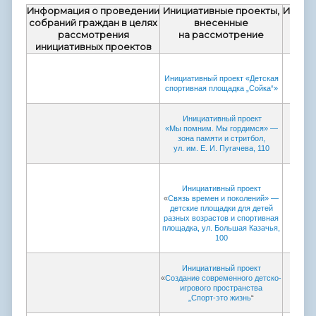
Информация о проведении
Инициативные проекты,
Инфор
собраний граждан в целях
внесенные
кон
рассмотрения
на рассмотрение
иниц
инициативных проектов
И
нициативный проект «Детская
спортивная площадка „Сойка“
»
Инициативный проект
«Мы помним. Мы гордимся» —
зона памяти и стритбол,
ул. им. Е. И. Пугачева, 11
0
Инициативный проект
«
Связь времен и поколений» —
детские площадки для детей
разных возрастов и спортивная
площадка, ул. Большая Казачья,
100
Инициативный проект
«
Создание современного детско-
игрового пространства
„Спорт-это жизнь
“