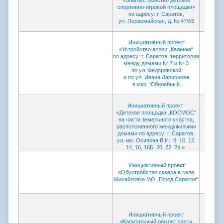
«Благоустройство детской
спортивно-игровой площадки»
по адресу: г. Саратов,
ул. Первомайская, д. № 47/53
Инициативный проект
«Устройство аллеи „Калинка“
по адресу: г. Саратов, территория
между домами № 7 и № 3
по ул. Федоровской
и по ул. Ивана Ларионова
в мкр. Юбилейный
Инициативный проект
«
Детская площадка „КОСМОС“
на части земельного участка,
расположенного междужилыми
домами по адресу: г. Саратов,
ул. им. Осипова В.И., 8, 10, 12,
14, 16, 16Б,
20, 22, 24.
»
Инициативный проект
«Обустройство сквера в селе
Михайловка МО „Город Саратов
“
Инициативный проект
«Капитальный ремонт части