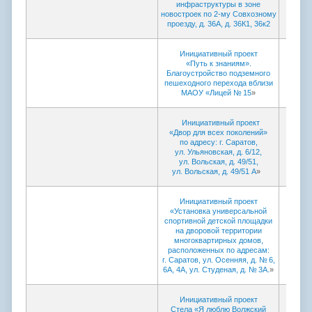
инфраструктуры в зоне
новостроек по 2-му Совхозному
проезду, д. 36А, д. 36К1, 36к2
Инициативный проект
«
Путь к знаниям».
Благоустройство подземного
пешеходного перехода вблизи
МАОУ «Лицей № 15
»
Инициативный проект
«Двор для всех поколений»
по адресу: г. Саратов,
ул. Ульяновская, д. 6/12,
ул. Вольская, д. 49/51,
ул. Вольская, д. 49/51 А
»
Инициативный проект
«Установка универсальной
спортивной детской площадки
на дворовой территории
многоквартирных домов,
расположенных по адресам:
г. Саратов, ул. Осенняя, д. № 6,
6А, 4А, ул. Студеная, д. № 3А.
»
Инициативный проект
Стела «Я люблю Волжский