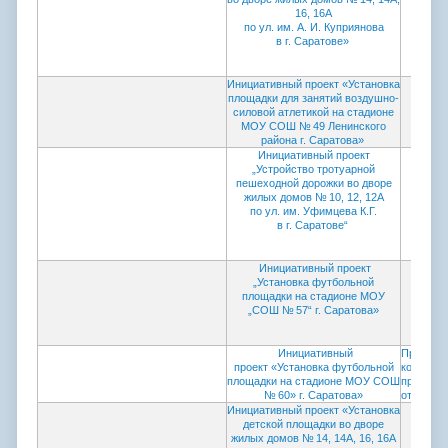
16, 16А
по ул. им. А. И. Куприянова
в г. Саратове»
Инициативный проект «Установка
Прото
площадки для занятий воздушно-
коми
силовой атлетикой на стадионе
провед
МОУ СОШ № 49 Ленинского
района г. Саратова»
Инициативный проект
Прото
„Устройство тротуарной
коми
пешеходной дорожки во дворе
провед
жилых домов № 10, 12, 12А
по ул. им. Уфимцева К.Г.
в г. Саратове“
Инициативный проект
Прото
„Установка футбольной
коми
площадки на стадионе МОУ
провед
„СОШ № 57“ г. Саратова»
Инициативный
Протокол
проект «Установка футбольной
комисси
площадки на стадионе МОУ СОШ
проведен
№ 60» г. Саратова»
от 09.04
Инициативный проект «Установка
детской площадки во дворе
жилых домов № 14, 14А, 16, 16А