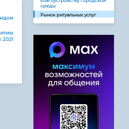
благоустройству городской
среды
Рынок ритуальных услуг
идом
итию
 2021