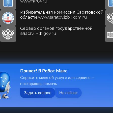
www.fkr64.ru
Избирательная комиссия Саратовской
области
www.saratov.izbirkom.ru
Сервер органов государственной
власти РФ
gov.ru
Привет! Я Робот Макс
410031, г. Саратов, ул. Первомайская, д. 78
Спросите меня об услуге или сервисе —
+7(8452)26-02-49
постараюсь помочь
Задать вопрос
Не сейчас