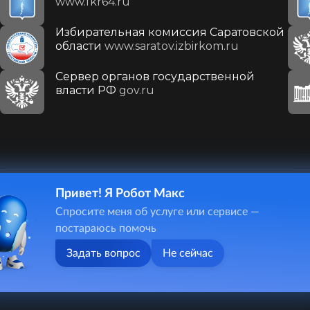
www.fkr64.ru
Избирательная комиссия Саратовской
области
www.saratov.izbirkom.ru
Сервер органов государственной
власти РФ
gov.ru
Привет! Я Робот Макс
410031, г. Саратов, ул. Первомайская, д. 78
Спросите меня об услуге или сервисе —
+7(8452)26-02-49
постараюсь помочь
Задать вопрос
Не сейчас