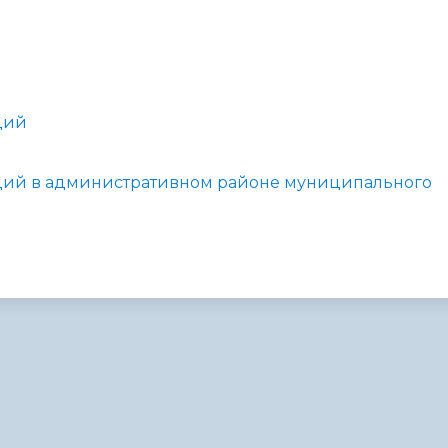
администрации
ций
ций в
административном районе муниципального