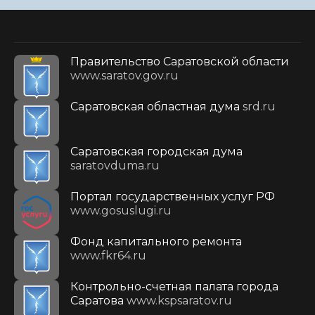
Правительство Саратовской области
www.saratov.gov.ru
Саратовская областная дума
srd.ru
Саратовская городская дума
saratovduma.ru
Портал государственных услуг РФ
www.gosuslugi.ru
Фонд капитального ремонта
www.fkr64.ru
Контрольно-счетная палата города
Саратова
www.kspsaratov.ru