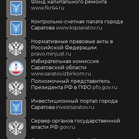
Фонд капитального ремонта
www.fkr64.ru
Контрольно-счетная палата города
Саратова
www.kspsaratov.ru
Нормативные правовые акты в
Российской Федерации
pravo.minjust.ru
Избирательная комиссия
Саратовской области
www.saratov.izbirkom.ru
Полномочный представитель
Президента РФ в ПФО
pfo.gov.ru
Инвестиционный портал города
Саратова
investsaratov.ru
Сервер органов государственной
власти РФ
gov.ru