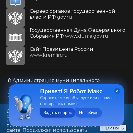
Сервер органов государственной
власти РФ
gov.ru
Государственная Дума Федерального
Собрания РФ
www.duma.gov.ru
Cайт Президента России
www.kremlin.ru
© Администрация муниципального
образования городского округа «Город
Привет! Я Робот Макс
Саратов»
Спросите меня об услуге или сервисе —
Контакты
Карта сайта
постараюсь помочь
Политика в отношении обработки
Данный веб-сайт использует
Задать вопрос
Не сейчас
cookie-файлы в целях
персональных данных
предоставления вам лучшего
410031, г. Саратов, ул. Первомайская, д. 78
пользовательского опыта на нашем
Принять
сайте. Продолжая использовать
+7(8452)26-02-49