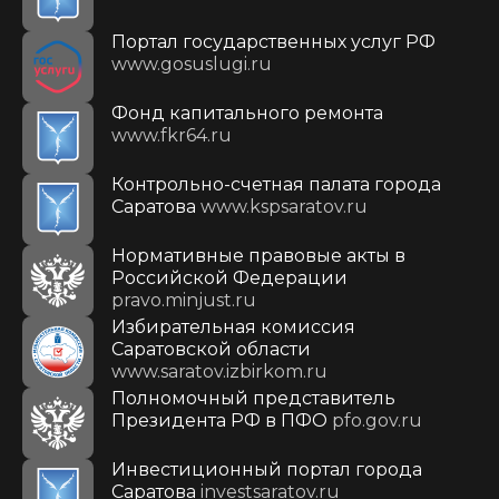
Портал государственных услуг РФ
www.gosuslugi.ru
Фонд капитального ремонта
www.fkr64.ru
Контрольно-счетная палата города
Саратова
www.kspsaratov.ru
Нормативные правовые акты в
Российской Федерации
pravo.minjust.ru
Избирательная комиссия
Саратовской области
www.saratov.izbirkom.ru
Полномочный представитель
Президента РФ в ПФО
pfo.gov.ru
Инвестиционный портал города
Саратова
investsaratov.ru