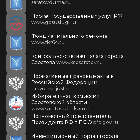
saratovduma.ru
Портал государственных услуг РФ
www.gosuslugi.ru
Фонд капитального ремонта
www.fkr64.ru
Контрольно-счетная палата города
Саратова
www.kspsaratov.ru
Нормативные правовые акты в
Российской Федерации
pravo.minjust.ru
Избирательная комиссия
Саратовской области
www.saratov.izbirkom.ru
Полномочный представитель
Президента РФ в ПФО
pfo.gov.ru
Инвестиционный портал города