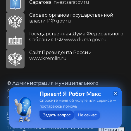
Саратова
investsaratov.ru
Сервер органов государственной
власти РФ
gov.ru
Государственная Дума Федерального
Собрания РФ
www.duma.gov.ru
Cайт Президента России
www.kremlin.ru
© Администрация муниципального
образования городского округа «Город
Привет! Я Робот Макс
Саратов»
Спросите меня об услуге или сервисе —
Контакты
Карта сайта
постараюсь помочь
Политика в отношении обработки
Данный веб-сайт использует
Задать вопрос
Не сейчас
cookie-файлы в целях
персональных данных
предоставления вам лучшего
410031, г. Саратов, ул. Первомайская, д. 78
пользовательского опыта на нашем
Принять