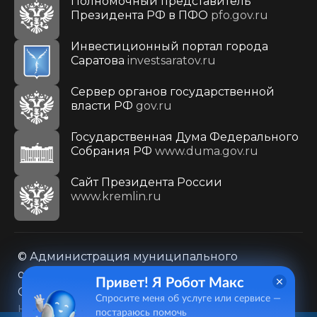
Полномочный представитель
Президента РФ в ПФО
pfo.gov.ru
Инвестиционный портал города
Саратова
investsaratov.ru
Сервер органов государственной
власти РФ
gov.ru
Государственная Дума Федерального
Собрания РФ
www.duma.gov.ru
Cайт Президента России
www.kremlin.ru
© Администрация муниципального
образования городского округа «Город
Привет! Я Робот Макс
Саратов»
Спросите меня об услуге или сервисе —
Контакты
Карта сайта
постараюсь помочь