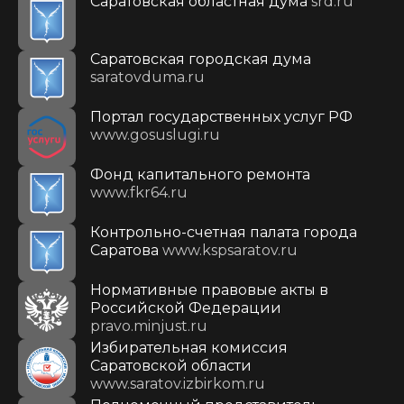
Саратовская областная дума
srd.ru
Саратовская городская дума
saratovduma.ru
Портал государственных услуг РФ
www.gosuslugi.ru
Фонд капитального ремонта
www.fkr64.ru
Контрольно-счетная палата города
Саратова
www.kspsaratov.ru
Нормативные правовые акты в
Российской Федерации
pravo.minjust.ru
Избирательная комиссия
Саратовской области
www.saratov.izbirkom.ru