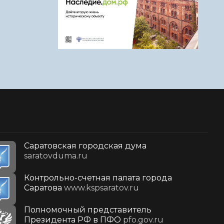
Саратовская городская дума
saratovduma.ru
Контрольно-счетная палата города
Саратова
www.kspsaratov.ru
Полномочный представитель
Президента РФ в ПФО
pfo.gov.ru