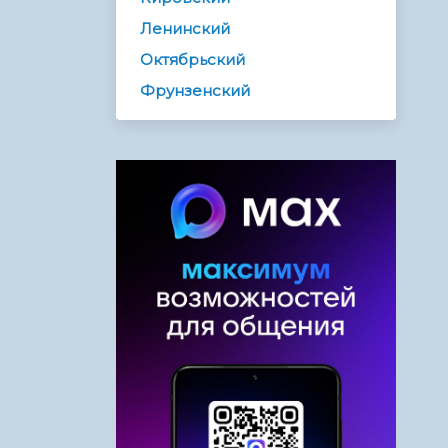
Ленинский
Октябрьский
Фрунзенский