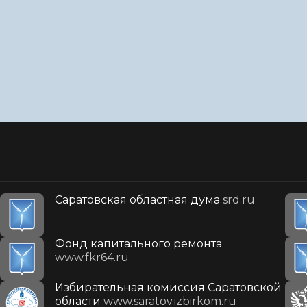
Саратовская областная дума
srd.ru
Фонд капитального ремонта
www.fkr64.ru
Избирательная комиссия Саратовской
области
www.saratov.izbirkom.ru