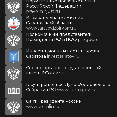
Нормативные правовые акты в
Российской Федерации
pravo.minjust.ru
Избирательная комиссия
Саратовской области
www.saratov.izbirkom.ru
Полномочный представитель
Президента РФ в ПФО
pfo.gov.ru
Инвестиционный портал города
Саратова
investsaratov.ru
Сервер органов государственной
власти РФ
gov.ru
Государственная Дума Федерального
Собрания РФ
www.duma.gov.ru
Cайт Президента России
www.kremlin.ru