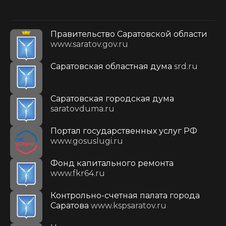
Правительство Саратовской области
www.saratov.gov.ru
Саратовская областная дума
srd.ru
Саратовская городская дума
saratovduma.ru
Портал государственных услуг РФ
www.gosuslugi.ru
Фонд капитального ремонта
www.fkr64.ru
Контрольно-счетная палата города
Саратова
www.kspsaratov.ru