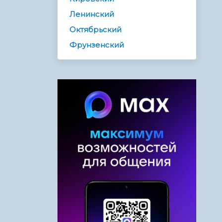
Ленинский
Октябрьский
Фрунзенский