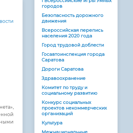
I Всероссийские игры Умных
городов
Безопасность дорожного
движения
вости
Всероссийская перепись
населения 2020 года
Город трудовой доблести
Госавтоинспекция города
Саратова
Дороги Саратова
Здравоохранение
Комитет по труду и
социальному развитию
Конкурс социальных
ета»,
проектов некоммерческих
организаций
енной
нными
Культура
Межнациональные