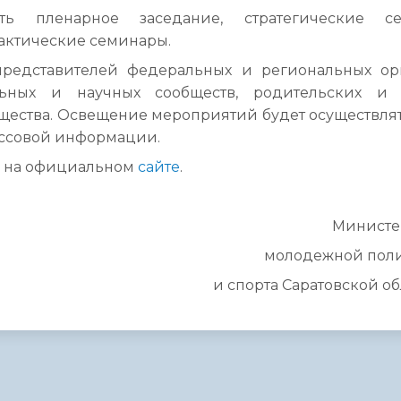
ь пленарное заседание, стратегические се
рактические семинары.
редставителей федеральных и региональных ор
льных и научных сообществ, родительских и
щества. Освещение мероприятий будет осуществлят
ассовой информации.
у на официальном
сайте
.
Министе
молодежной пол
и спорта Саратовской о