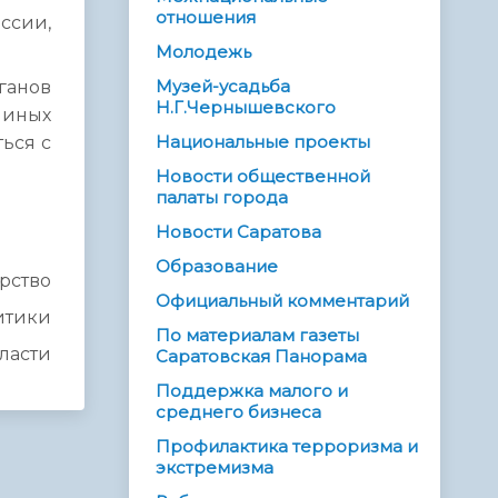
отношения
ссии,
Молодежь
Музей-усадьба
ганов
Н.Г.Чернышевского
 иных
Национальные проекты
ься с
Новости общественной
палаты города
Новости Саратова
Образование
рство
Официальный комментарий
итики
По материалам газеты
бласти
Саратовская Панорама
Поддержка малого и
среднего бизнеса
Профилактика терроризма и
экстремизма